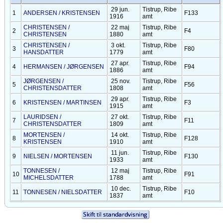
29 jun.
Tistrup, Ribe
1
ANDERSEN / KRISTENSEN
F133
1916
amt
CHRISTENSEN /
22 maj
Tistrup, Ribe
2
F4
CHRISTENSEN
1880
amt
CHRISTENSEN /
3 okt.
Tistrup, Ribe
3
F80
HANSDATTER
1779
amt
27 apr.
Tistrup, Ribe
4
HERMANSEN / JØRGENSEN
F94
1886
amt
JØRGENSEN /
25 nov.
Tistrup, Ribe
5
F56
CHRISTENSDATTER
1808
amt
29 apr.
Tistrup, Ribe
6
KRISTENSEN / MARTINSEN
F3
1915
amt
LAURIDSEN /
27 okt.
Tistrup, Ribe
7
F11
CHRISTENSDATTER
1809
amt
MORTENSEN /
14 okt.
Tistrup, Ribe
8
F128
KRISTENSEN
1910
amt
11 jun.
Tistrup, Ribe
9
NIELSEN / MORTENSEN
F130
1933
amt
TONNESEN /
12 maj
Tistrup, Ribe
10
F91
MICHELSDATTER
1788
amt
10 dec.
Tistrup, Ribe
11
TONNESEN / NIELSDATTER
F10
1837
amt
Skift til standardvisning