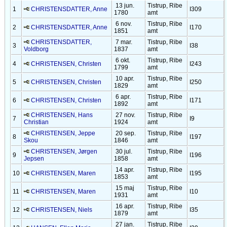
13 jun.
Tistrup, Ribe
1
CHRISTENSDATTER, Anne
I309
1780
amt
6 nov.
Tistrup, Ribe
2
CHRISTENSDATTER, Anne
I170
1851
amt
CHRISTENSDATTER,
7 mar.
Tistrup, Ribe
3
I38
Voldborg
1837
amt
6 okt.
Tistrup, Ribe
4
CHRISTENSEN, Christen
I243
1799
amt
10 apr.
Tistrup, Ribe
5
CHRISTENSEN, Christen
I250
1829
amt
6 apr.
Tistrup, Ribe
6
CHRISTENSEN, Christen
I171
1892
amt
CHRISTENSEN, Hans
27 nov.
Tistrup, Ribe
7
I9
Christian
1924
amt
CHRISTENSEN, Jeppe
20 sep.
Tistrup, Ribe
8
I197
Skou
1846
amt
CHRISTENSEN, Jørgen
30 jul.
Tistrup, Ribe
9
I196
Jepsen
1858
amt
14 apr.
Tistrup, Ribe
10
CHRISTENSEN, Maren
I195
1853
amt
15 maj
Tistrup, Ribe
11
CHRISTENSEN, Maren
I10
1931
amt
16 apr.
Tistrup, Ribe
12
CHRISTENSEN, Niels
I35
1879
amt
27 jan.
Tistrup, Ribe