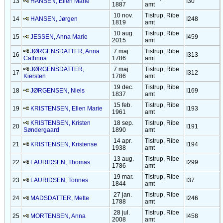
13
HANSEN, Ellen Marie
I30
1887
amt
10 nov.
Tistrup, Ribe
14
HANSEN, Jørgen
I248
1819
amt
10 aug.
Tistrup, Ribe
15
JESSEN, Anna Marie
I459
2015
amt
JØRGENSDATTER, Anna
7 maj
Tistrup, Ribe
16
I313
Cathrina
1786
amt
JØRGENSDATTER,
7 maj
Tistrup, Ribe
17
I312
Kiersten
1786
amt
19 dec.
Tistrup, Ribe
18
JØRGENSEN, Niels
I169
1837
amt
15 feb.
Tistrup, Ribe
19
KRISTENSEN, Ellen Marie
I193
1961
amt
KRISTENSEN, Kristen
18 sep.
Tistrup, Ribe
20
I191
Søndergaard
1890
amt
14 apr.
Tistrup, Ribe
21
KRISTENSEN, Kristense
I194
1938
amt
13 aug.
Tistrup, Ribe
22
LAURIDSEN, Thomas
I299
1786
amt
19 mar.
Tistrup, Ribe
23
LAURIDSEN, Tonnes
I37
1844
amt
27 jan.
Tistrup, Ribe
24
MADSDATTER, Mette
I246
1788
amt
28 jul.
Tistrup, Ribe
25
MORTENSEN, Anna
I458
2008
amt