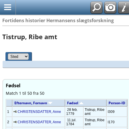
Fortidens historier Hermansens slægtsforskning
Tistrup, Ribe amt
Fødsel
Match 1 til 50 fra 50
Efternavn, Fornavn
Fødsel
Person-ID
28 feb.
Tistrup, Ribe
1
CHRISTENSDATTER, Anne
I309
1779
amt
11 jul.
Tistrup, Ribe
2
CHRISTENSDATTER, Anne
I170
1784
amt