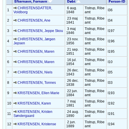
Efternavn, Fornavn
Døbt
Person-ID
CHRISTENSDATTER,
6 aug.
Tistrup, Ribe
1
I36
Voldborg
1848
amt
23 maj
Tistrup, Ribe
2
CHRISTENSEN, Ane
I34
1841
amt
3 maj
Tistrup, Ribe
3
CHRISTENSEN, Jeppe Skou
I197
1846
amt
CHRISTENSEN, Jørgen
23 nov.
Tistrup, Ribe
4
I196
Jepsen
1856
amt
21 sep.
Tistrup, Ribe
5
CHRISTENSEN, Maren
I195
1851
amt
16 jul.
Tistrup, Ribe
6
CHRISTENSEN, Maren
I10
1854
amt
26 dec.
Tistrup, Ribe
7
CHRISTENSEN, Niels
I35
1843
amt
26 dec.
Tistrup, Ribe
8
CHRISTENSEN, Tonnes
I33
1838
amt
22 jun.
Tistrup, Ribe
9
KRISTENSEN, Ellen Marie
I193
1884
amt
7 maj
Tistrup, Ribe
10
KRISTENSEN, Karen
I192
1881
amt
KRISTENSEN, Kristen
24 aug.
Tistrup, Ribe
11
I191
Søndergaard
1890
amt
2 jun.
Tistrup, Ribe
12
KRISTENSEN, Kristense
I194
1889
amt