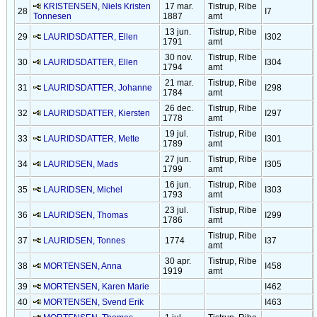
KRISTENSEN, Niels Kristen
17 mar.
Tistrup, Ribe
28
I7
Tonnesen
1887
amt
13 jun.
Tistrup, Ribe
29
LAURIDSDATTER, Ellen
I302
1791
amt
30 nov.
Tistrup, Ribe
30
LAURIDSDATTER, Ellen
I304
1794
amt
21 mar.
Tistrup, Ribe
31
LAURIDSDATTER, Johanne
I298
1784
amt
26 dec.
Tistrup, Ribe
32
LAURIDSDATTER, Kiersten
I297
1778
amt
19 jul.
Tistrup, Ribe
33
LAURIDSDATTER, Mette
I301
1789
amt
27 jun.
Tistrup, Ribe
34
LAURIDSEN, Mads
I305
1799
amt
16 jun.
Tistrup, Ribe
35
LAURIDSEN, Michel
I303
1793
amt
23 jul.
Tistrup, Ribe
36
LAURIDSEN, Thomas
I299
1786
amt
Tistrup, Ribe
37
LAURIDSEN, Tonnes
1774
I37
amt
30 apr.
Tistrup, Ribe
38
MORTENSEN, Anna
I458
1919
amt
39
MORTENSEN, Karen Marie
I462
40
MORTENSEN, Svend Erik
I463