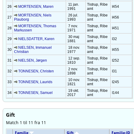
11 jan.
Tistrup, Ribe
26
MORTENSEN, Maren
I454
1991
amt
MORTENSEN, Niels
26 jul.
Tistrup, Ribe
27
I456
Plauborg
1993
amt
MORTENSEN, Thomas
7 nov.
Tistrup, Ribe
28
I451
Markussen
1971
amt
30 maj
Tistrup, Ribe
29
NIELSDATTER, Karen
I32
1881
amt
NIELSEN, Immanuel
18 nov.
Tistrup, Ribe
30
I455
Christian
1977
amt
12 sep.
Tistrup, Ribe
31
NIELSEN, Jørgen
I252
1810
amt
2 nov.
Tistrup, Ribe
32
TONNESEN, Christen
I31
1898
amt
10 nov.
Tistrup, Ribe
33
TONNESEN, Laurids
I245
1821
amt
19 okt.
Tistrup, Ribe
34
TONNESEN, Samuel
I144
2017
amt
Gift
Match 1 til 11 fra 11
Familie
Gift
Familie-ID