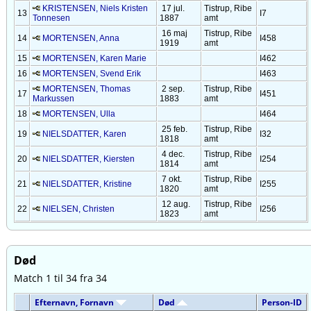
KRISTENSEN, Niels Kristen
17 jul.
Tistrup, Ribe
13
I7
Tonnesen
1887
amt
16 maj
Tistrup, Ribe
14
MORTENSEN, Anna
I458
1919
amt
15
MORTENSEN, Karen Marie
I462
16
MORTENSEN, Svend Erik
I463
MORTENSEN, Thomas
2 sep.
Tistrup, Ribe
17
I451
Markussen
1883
amt
18
MORTENSEN, Ulla
I464
25 feb.
Tistrup, Ribe
19
NIELSDATTER, Karen
I32
1818
amt
4 dec.
Tistrup, Ribe
20
NIELSDATTER, Kiersten
I254
1814
amt
7 okt.
Tistrup, Ribe
21
NIELSDATTER, Kristine
I255
1820
amt
12 aug.
Tistrup, Ribe
22
NIELSEN, Christen
I256
1823
amt
Død
Match 1 til 34 fra 34
Efternavn, Fornavn
Død
Person-ID