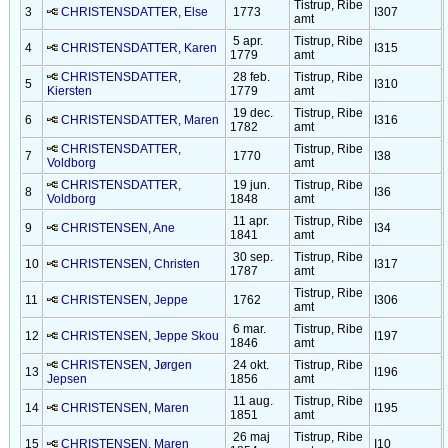
Tistrup, Ribe
3
CHRISTENSDATTER, Else
1773
I307
amt
5 apr.
Tistrup, Ribe
4
CHRISTENSDATTER, Karen
I315
1779
amt
CHRISTENSDATTER,
28 feb.
Tistrup, Ribe
5
I310
Kiersten
1779
amt
19 dec.
Tistrup, Ribe
6
CHRISTENSDATTER, Maren
I316
1782
amt
CHRISTENSDATTER,
Tistrup, Ribe
7
1770
I38
Voldborg
amt
CHRISTENSDATTER,
19 jun.
Tistrup, Ribe
8
I36
Voldborg
1848
amt
11 apr.
Tistrup, Ribe
9
CHRISTENSEN, Ane
I34
1841
amt
30 sep.
Tistrup, Ribe
10
CHRISTENSEN, Christen
I317
1787
amt
Tistrup, Ribe
11
CHRISTENSEN, Jeppe
1762
I306
amt
6 mar.
Tistrup, Ribe
12
CHRISTENSEN, Jeppe Skou
I197
1846
amt
CHRISTENSEN, Jørgen
24 okt.
Tistrup, Ribe
13
I196
Jepsen
1856
amt
11 aug.
Tistrup, Ribe
14
CHRISTENSEN, Maren
I195
1851
amt
26 maj
Tistrup, Ribe
15
CHRISTENSEN, Maren
I10