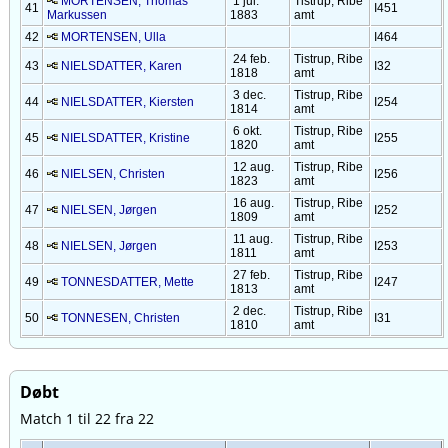
MORTENSEN, Thomas
1 jul.
Tistrup, Ribe
41
I451
Markussen
1883
amt
42
MORTENSEN, Ulla
I464
24 feb.
Tistrup, Ribe
43
NIELSDATTER, Karen
I32
1818
amt
3 dec.
Tistrup, Ribe
44
NIELSDATTER, Kiersten
I254
1814
amt
6 okt.
Tistrup, Ribe
45
NIELSDATTER, Kristine
I255
1820
amt
12 aug.
Tistrup, Ribe
46
NIELSEN, Christen
I256
1823
amt
16 aug.
Tistrup, Ribe
47
NIELSEN, Jørgen
I252
1809
amt
11 aug.
Tistrup, Ribe
48
NIELSEN, Jørgen
I253
1811
amt
27 feb.
Tistrup, Ribe
49
TONNESDATTER, Mette
I247
1813
amt
2 dec.
Tistrup, Ribe
50
TONNESEN, Christen
I31
1810
amt
Døbt
Match 1 til 22 fra 22