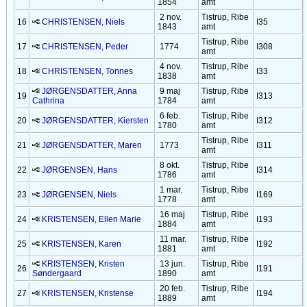
1854
amt
2 nov.
Tistrup, Ribe
16
CHRISTENSEN, Niels
I35
1843
amt
Tistrup, Ribe
17
CHRISTENSEN, Peder
1774
I308
amt
4 nov.
Tistrup, Ribe
18
CHRISTENSEN, Tonnes
I33
1838
amt
JØRGENSDATTER, Anna
9 maj
Tistrup, Ribe
19
I313
Cathrina
1784
amt
6 feb.
Tistrup, Ribe
20
JØRGENSDATTER, Kiersten
I312
1780
amt
Tistrup, Ribe
21
JØRGENSDATTER, Maren
1773
I311
amt
8 okt.
Tistrup, Ribe
22
JØRGENSEN, Hans
I314
1786
amt
1 mar.
Tistrup, Ribe
23
JØRGENSEN, Niels
I169
1778
amt
16 maj
Tistrup, Ribe
24
KRISTENSEN, Ellen Marie
I193
1884
amt
11 mar.
Tistrup, Ribe
25
KRISTENSEN, Karen
I192
1881
amt
KRISTENSEN, Kristen
13 jun.
Tistrup, Ribe
26
I191
Søndergaard
1890
amt
20 feb.
Tistrup, Ribe
27
KRISTENSEN, Kristense
I194
1889
amt