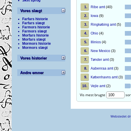
Skift sprog
1.
Ribe amt
(40)
Vores slægt
2.
Iowa
(9)
Farfars historie
Farfars slægt
3.
Ringkøbing amt
(5)
Farmors historie
Farmors slægt
4.
Ohio
(4)
Morfars historie
Morfars slægt
5.
Illinios
(4)
Mormors historie
Mormors slægt
6.
New Mexico
(3)
Vores historier
7.
Tønder amt
(3)
8.
Aabenraa amt
(3)
Andre emner
9.
Københavns amt
(3)
10.
Vejle amt
(2)
Vis mest brugte
sor
Webstedet dr