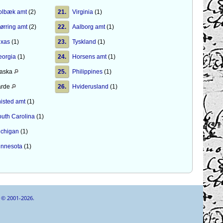
olbæk amt
(2)
21.
Virginia
(1)
ørring amt
(2)
22.
Aalborg amt
(1)
exas
(1)
23.
Tyskland
(1)
eorgia
(1)
24.
Horsens amt
(1)
laska
25.
Philippines
(1)
arde
26.
Hviderusland
(1)
isted amt
(1)
outh Carolina
(1)
ichigan
(1)
innesota
(1)
e © 2001-2026.