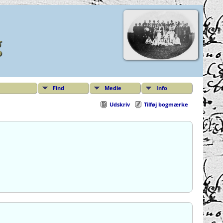
g
Find
Medie
Info
Udskriv
Tilføj bogmærke