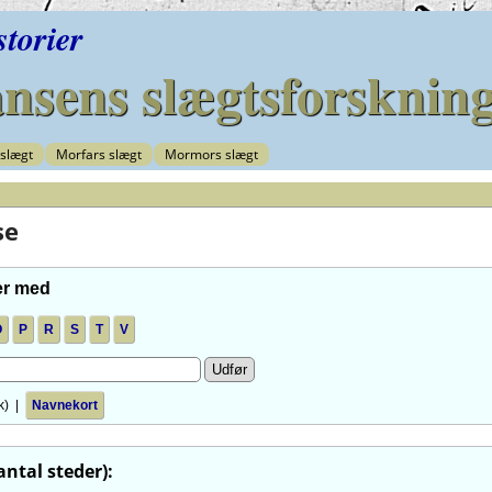
storier
sens slægtsforsknin
slægt
Morfars slægt
Mormors slægt
se
er med
O
P
R
S
T
V
sk) |
Navnekort
antal steder):