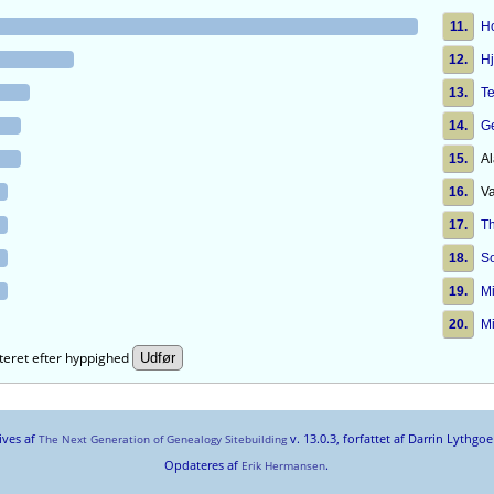
11.
H
12.
Hj
13.
T
14.
G
15.
A
16.
V
17.
Th
18.
S
19.
M
20.
M
teret efter hyppighed
ives af
v. 13.0.3, forfattet af Darrin Lythgo
The Next Generation of Genealogy Sitebuilding
Opdateres af
.
Erik Hermansen