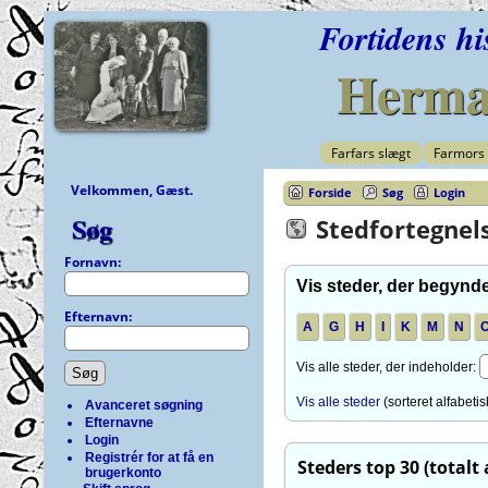
Fortidens hi
Herman
Farfars slægt
Farmors 
Velkommen, Gæst.
Forside
Søg
Login
Søg
Stedfortegnel
Fornavn:
Vis steder, der begynd
Efternavn:
A
G
H
I
K
M
N
Vis alle steder, der indeholder:
Vis alle steder
(sorteret alfabeti
Avanceret søgning
Efternavne
Login
Registrér for at få en
Steders top 30 (totalt 
brugerkonto